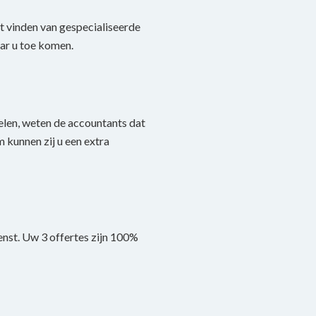
et vinden van gespecialiseerde
ar u toe komen.
elen, weten de accountants dat
 kunnen zij u een extra
enst. Uw 3 offertes zijn 100%