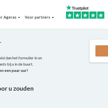
er Ageras
Voor partners
r
ul dan het formulier in en
ts bij u in de buurt.
en een paar uur!
oor u zouden